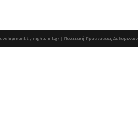
evelopment
by
nightshift.gr
|
Πολιτική Προστασίας Δεδομένων